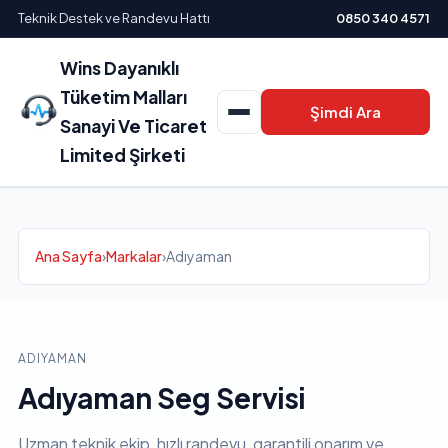
Teknik Destek ve Randevu Hattı
0850 340 4571
Wins Dayanıklı
Tüketim Malları
Şimdi Ara
Sanayi Ve Ticaret
Limited Şirketi
Ana Sayfa
›
Markalar
›
Adıyaman
ADIYAMAN
Adıyaman Seg Servisi
Uzman teknik ekip, hızlı randevu, garantili onarım ve