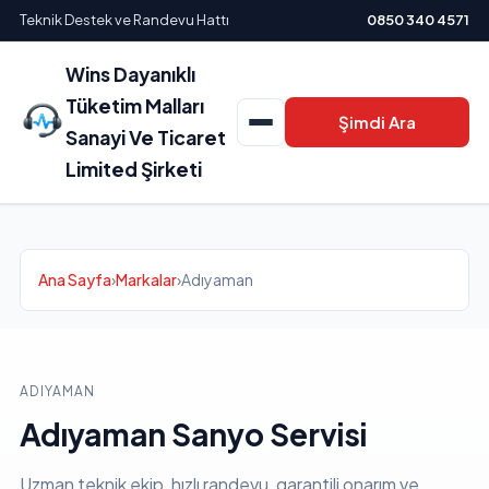
Teknik Destek ve Randevu Hattı
0850 340 4571
Wins Dayanıklı
Tüketim Malları
Şimdi Ara
Sanayi Ve Ticaret
Limited Şirketi
Ana Sayfa
›
Markalar
›
Adıyaman
ADIYAMAN
Adıyaman Sanyo Servisi
Uzman teknik ekip, hızlı randevu, garantili onarım ve