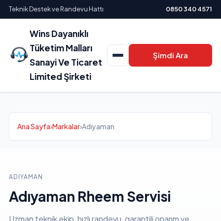
Teknik Destek ve Randevu Hattı
0850 340 4571
Wins Dayanıklı
Tüketim Malları
Şimdi Ara
Sanayi Ve Ticaret
Limited Şirketi
Ana Sayfa
›
Markalar
›
Adıyaman
ADIYAMAN
Adıyaman Rheem Servisi
Uzman teknik ekip, hızlı randevu, garantili onarım ve