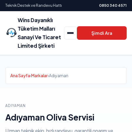
Teknik Destek ve Randevu Hattı
0850 340 4571
Wins Dayanıklı
Tüketim Malları
Şimdi Ara
Sanayi Ve Ticaret
Limited Şirketi
Ana Sayfa
›
Markalar
›
Adıyaman
ADIYAMAN
Adıyaman Oliva Servisi
Uzman teknik ekip, hızlı randevu, garantili onarım ve