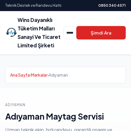
Teknik Destek ve Randevu Hattı
0850 340 4571
Wins Dayanıklı
Tüketim Malları
Şimdi Ara
Sanayi Ve Ticaret
Limited Şirketi
Ana Sayfa
›
Markalar
›
Adıyaman
ADIYAMAN
Adıyaman Maytag Servisi
Uzman teknik ekip, hızlı randevu, garantili onarım ve