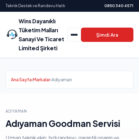
Teknik Destek ve Randevu Hattı
0850 340 4571
Wins Dayanıklı
Tüketim Malları
Şimdi Ara
Sanayi Ve Ticaret
Limited Şirketi
Ana Sayfa
›
Markalar
›
Adıyaman
ADIYAMAN
Adıyaman Goodman Servisi
Uzman teknik ekip, hızlı randevu, garantili onarım ve