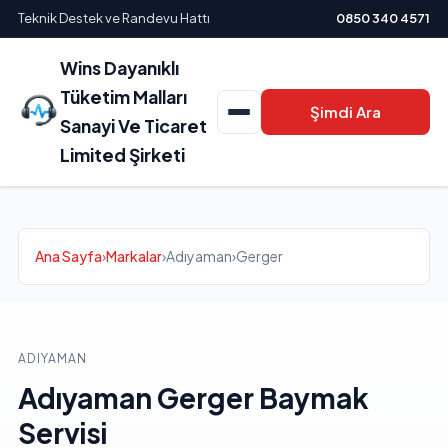
Teknik Destek ve Randevu Hattı
0850 340 4571
Wins Dayanıklı
Tüketim Malları
Şimdi Ara
Sanayi Ve Ticaret
Limited Şirketi
Ana Sayfa
›
Markalar
›
Adıyaman
›
Gerger
ADIYAMAN
Adıyaman Gerger Baymak
Servisi