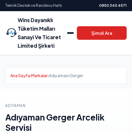
Teknik Destek ve Randevu Hattı
0850 340 4571
Wins Dayanıklı
Tüketim Malları
Şimdi Ara
Sanayi Ve Ticaret
Limited Şirketi
Ana Sayfa
›
Markalar
›
Adıyaman
›
Gerger
ADIYAMAN
Adıyaman Gerger Arcelik
Servisi