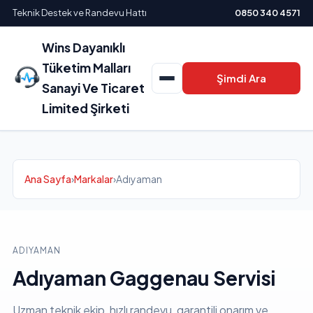
Teknik Destek ve Randevu Hattı
0850 340 4571
Wins Dayanıklı
Tüketim Malları
Şimdi Ara
Sanayi Ve Ticaret
Limited Şirketi
Ana Sayfa
›
Markalar
›
Adıyaman
ADIYAMAN
Adıyaman Gaggenau Servisi
Uzman teknik ekip, hızlı randevu, garantili onarım ve