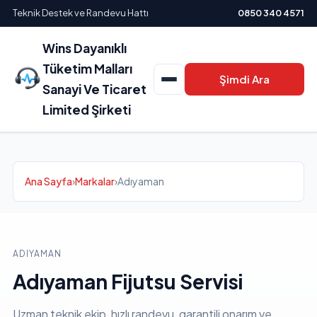
Teknik Destek ve Randevu Hattı
0850 340 4571
Wins Dayanıklı
Tüketim Malları
Şimdi Ara
Sanayi Ve Ticaret
Limited Şirketi
Ana Sayfa
›
Markalar
›
Adıyaman
ADIYAMAN
Adıyaman Fijutsu Servisi
Uzman teknik ekip, hızlı randevu, garantili onarım ve