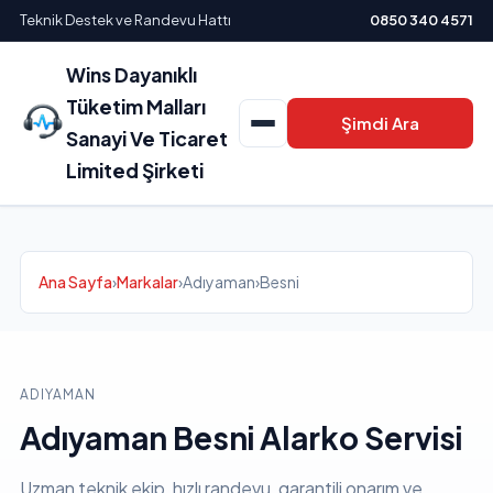
Teknik Destek ve Randevu Hattı
0850 340 4571
Wins Dayanıklı
Tüketim Malları
Şimdi Ara
Sanayi Ve Ticaret
Limited Şirketi
Ana Sayfa
›
Markalar
›
Adıyaman
›
Besni
ADIYAMAN
Adıyaman Besni Alarko Servisi
Uzman teknik ekip, hızlı randevu, garantili onarım ve