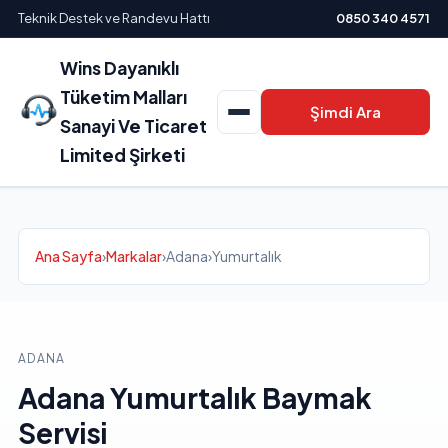
Teknik Destek ve Randevu Hattı
0850 340 4571
Wins Dayanıklı
Tüketim Malları
Şimdi Ara
Sanayi Ve Ticaret
Limited Şirketi
Ana Sayfa
›
Markalar
›
Adana
›
Yumurtalık
ADANA
Adana Yumurtalık Baymak
Servisi