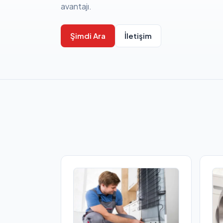
avantajı.
Şimdi Ara
İletişim