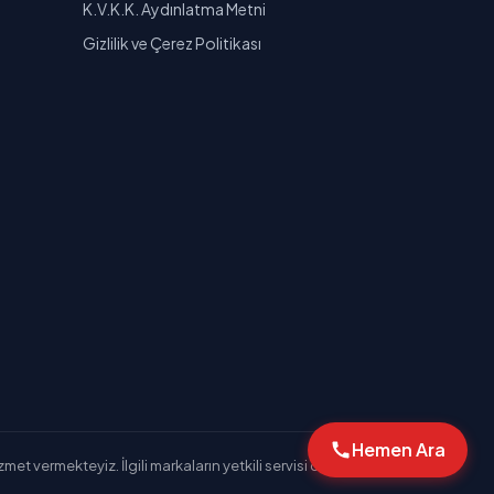
K.V.K.K. Aydınlatma Metni
Gizlilik ve Çerez Politikası
Hemen Ara
et vermekteyiz. İlgili markaların yetkili servisi değiliz.