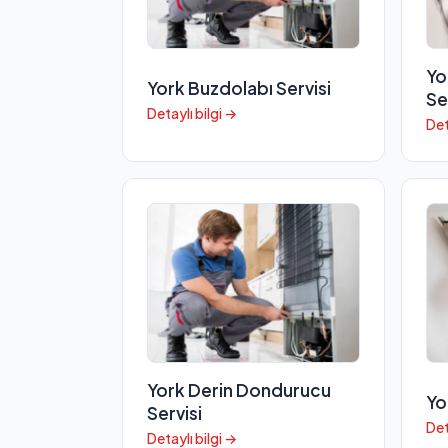
Yo
York Buzdolabı Servisi
Se
Detaylı bilgi →
Det
York Derin Dondurucu
Yo
Servisi
Det
Detaylı bilgi →