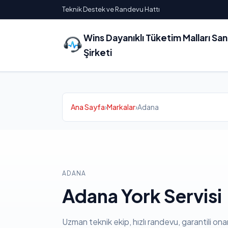
Teknik Destek ve Randevu Hattı
Wins Dayanıklı Tüketim Malları Sa
Şirketi
Ana Sayfa
›
Markalar
›
Adana
ADANA
Adana York Servisi
Uzman teknik ekip, hızlı randevu, garantili ona