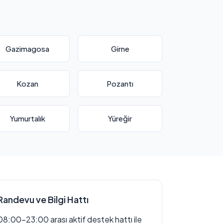
Gazimagosa
Girne
Kozan
Pozantı
Yumurtalık
Yüreğir
Randevu ve Bilgi Hattı
08:00–23:00 arası aktif destek hattı ile