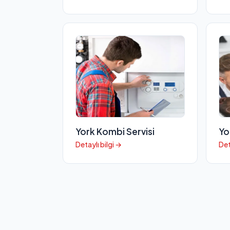
York Kombi Servisi
Yo
Detaylı bilgi →
Det