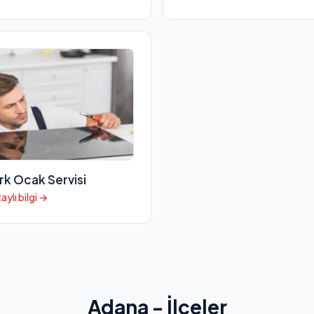
rk Ocak Servisi
aylı bilgi →
Adana - İlçeler