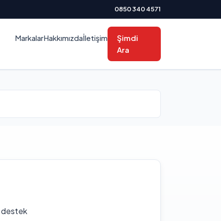
0850 340 4571
Markalar
Hakkımızda
İletişim
Şimdi
Ara
f destek