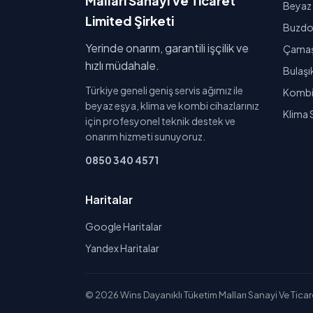
Malları Sanayi Ve Ticaret
Beyaz 
Limited Şirketi
Buzdol
Yerinde onarım, garantili işçilik ve
Çamaşı
hızlı müdahale.
Bulaşı
Türkiye geneli geniş servis ağımız ile
Kombi 
beyaz eşya, klima ve kombi cihazlarınız
Klima 
için profesyonel teknik destek ve
onarım hizmeti sunuyoruz.
0850 340 4571
Haritalar
Google Haritalar
Yandex Haritalar
© 2026 Wins Dayanıklı Tüketim Malları Sanayi Ve Ticaret 