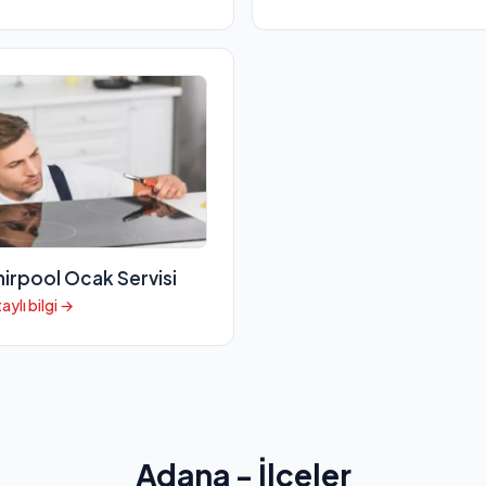
irpool Ocak Servisi
aylı bilgi →
Adana - İlçeler