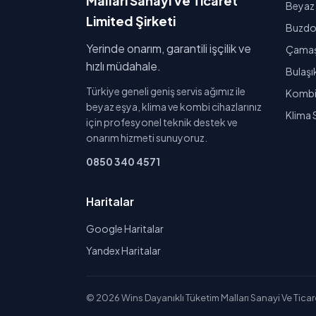
Malları Sanayi Ve Ticaret
Beyaz 
Limited Şirketi
Buzdol
Yerinde onarım, garantili işçilik ve
Çamaşı
hızlı müdahale.
Bulaşı
Türkiye geneli geniş servis ağımız ile
Kombi 
beyaz eşya, klima ve kombi cihazlarınız
Klima 
için profesyonel teknik destek ve
onarım hizmeti sunuyoruz.
0850 340 4571
Haritalar
Google Haritalar
Yandex Haritalar
© 2026 Wins Dayanıklı Tüketim Malları Sanayi Ve Ticaret 