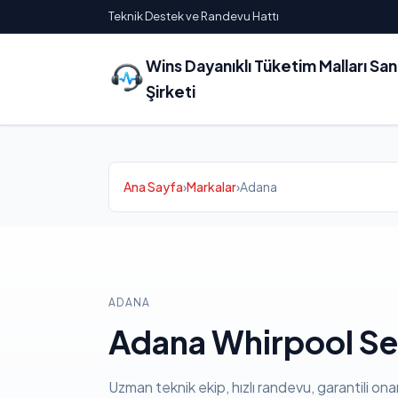
Teknik Destek ve Randevu Hattı
Wins Dayanıklı Tüketim Malları Sa
Şirketi
Ana Sayfa
›
Markalar
›
Adana
ADANA
Adana Whirpool Ser
Uzman teknik ekip, hızlı randevu, garantili ona