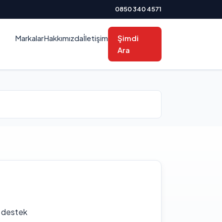
0850 340 4571
Markalar
Hakkımızda
İletişim
Şimdi
Ara
f destek