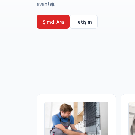
avantajı.
Şimdi Ara
İletişim