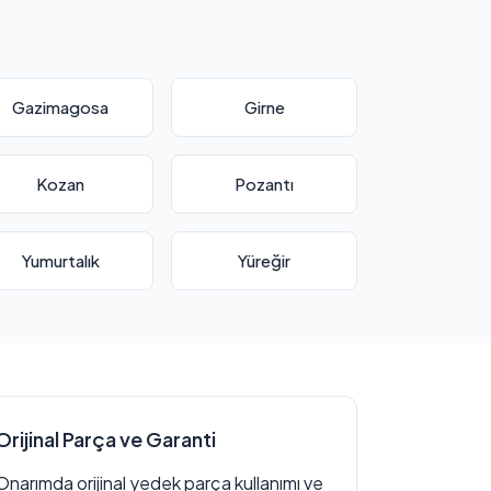
Gazimagosa
Girne
Kozan
Pozantı
Yumurtalık
Yüreğir
Orijinal Parça ve Garanti
Onarımda orijinal yedek parça kullanımı ve