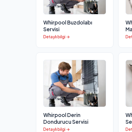
Whirpool Buzdolabı
Wh
Servisi
Ma
Detaylı bilgi →
Det
Whirpool Derin
Wh
Dondurucu Servisi
Se
Detaylı bilgi →
Det