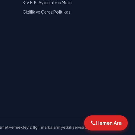
K.V.K.K. Aydınlatma Metni
Gizlilik ve Çerez Politikası
Hemen Ara
et vermekteyiz. İlgili markaların yetkili servisi değiliz.