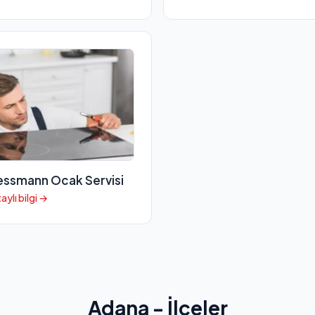
essmann Ocak Servisi
aylı bilgi →
Adana - İlçeler