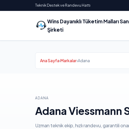
Teknik Destek ve Randevu Hattı
Wins Dayanıklı Tüketim Malları Sa
Şirketi
Ana Sayfa
›
Markalar
›
Adana
ADANA
Adana Viessmann S
Uzman teknik ekip, hızlı randevu, garantili ona