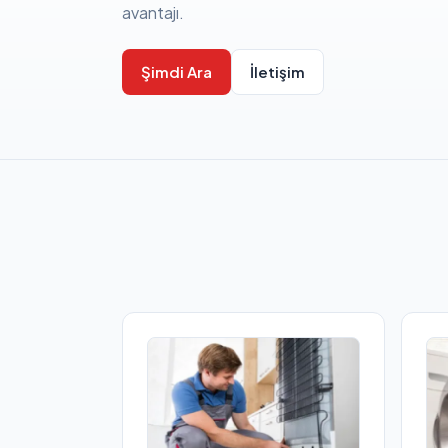
avantajı.
Şimdi Ara
İletişim