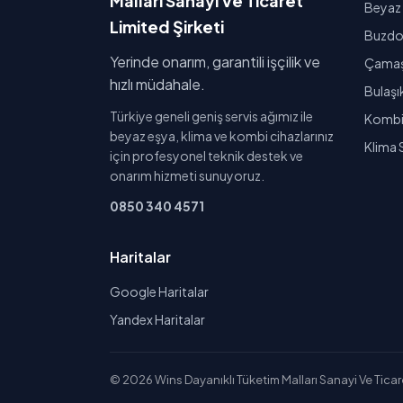
Malları Sanayi Ve Ticaret
Beyaz 
Limited Şirketi
Buzdol
Yerinde onarım, garantili işçilik ve
Çamaşı
hızlı müdahale.
Bulaşı
Türkiye geneli geniş servis ağımız ile
Kombi 
beyaz eşya, klima ve kombi cihazlarınız
Klima 
için profesyonel teknik destek ve
onarım hizmeti sunuyoruz.
0850 340 4571
Haritalar
Google Haritalar
Yandex Haritalar
© 2026 Wins Dayanıklı Tüketim Malları Sanayi Ve Ticaret 