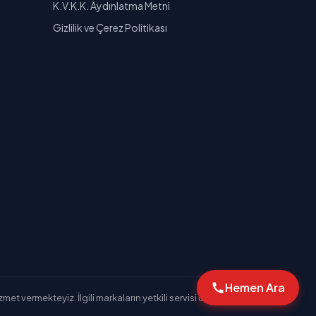
K.V.K.K. Aydınlatma Metni
Gizlilik ve Çerez Politikası
Hemen Ara
et vermekteyiz. İlgili markaların yetkili servisi değiliz.