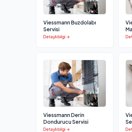
Viessmann Buzdolabı
Vi
Servisi
Ma
Detaylı bilgi →
Det
Viessmann Derin
Vi
Dondurucu Servisi
Se
Detaylı bilgi →
Det