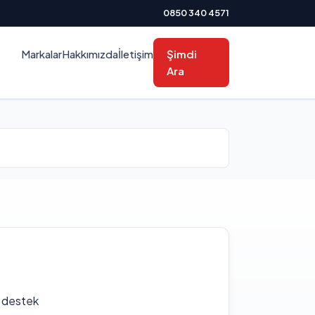
0850 340 4571
Markalar
Hakkımızda
İletişim
Şimdi
Ara
f destek