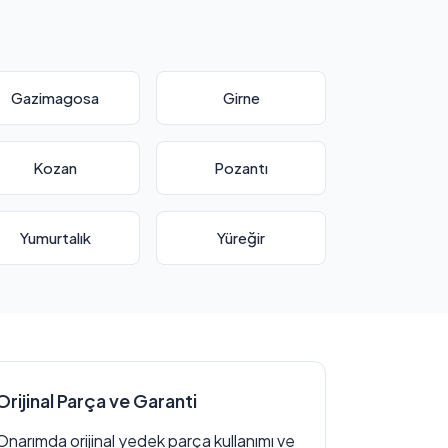
Gazimagosa
Girne
Kozan
Pozantı
Yumurtalık
Yüreğir
Orijinal Parça ve Garanti
Onarımda orijinal yedek parça kullanımı ve