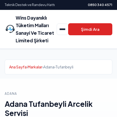
Teknik Destek ve Randevu Hattı
0850 340 4571
Wins Dayanıklı
Tüketim Malları
Şimdi Ara
Sanayi Ve Ticaret
Limited Şirketi
Ana Sayfa
›
Markalar
›
Adana
›
Tufanbeyli
ADANA
Adana Tufanbeyli Arcelik
Servisi