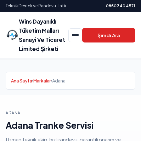
Teknik Destek ve Randevu Hattı
0850 340 4571
Wins Dayanıklı
Tüketim Malları
Şimdi Ara
Sanayi Ve Ticaret
Limited Şirketi
Ana Sayfa
›
Markalar
›
Adana
ADANA
Adana Tranke Servisi
Uzman teknik ekip, hızlı randevu, garantili onarım ve