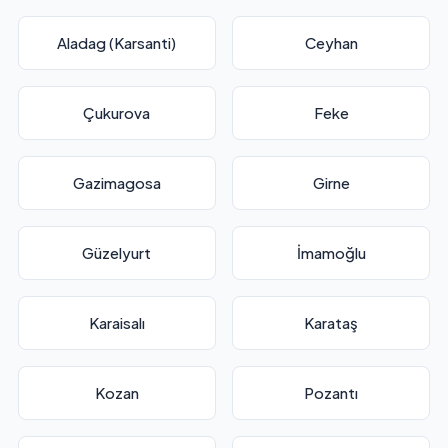
Aladag (Karsanti)
Ceyhan
Çukurova
Feke
Gazimagosa
Girne
Güzelyurt
İmamoğlu
Karaisalı
Karataş
Kozan
Pozantı