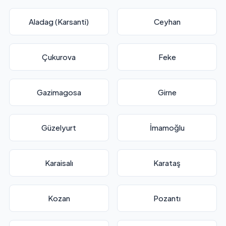
Aladag (Karsanti)
Ceyhan
Çukurova
Feke
Gazimagosa
Girne
Güzelyurt
İmamoğlu
Karaisalı
Karataş
Kozan
Pozantı