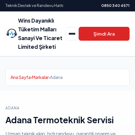
Teknik Destek ve Randevu Hattı
0850 340 4571
Wins Dayanıklı
Tüketim Malları
Şimdi Ara
Sanayi Ve Ticaret
Limited Şirketi
Ana Sayfa
›
Markalar
›
Adana
ADANA
Adana Termoteknik Servisi
Uzman teknik ekip, hızlı randevu, garantili onarım ve