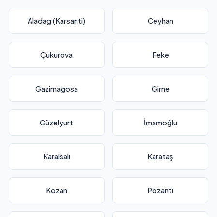
Aladag (Karsanti)
Ceyhan
Çukurova
Feke
Gazimagosa
Girne
Güzelyurt
İmamoğlu
Karaisalı
Karataş
Kozan
Pozantı