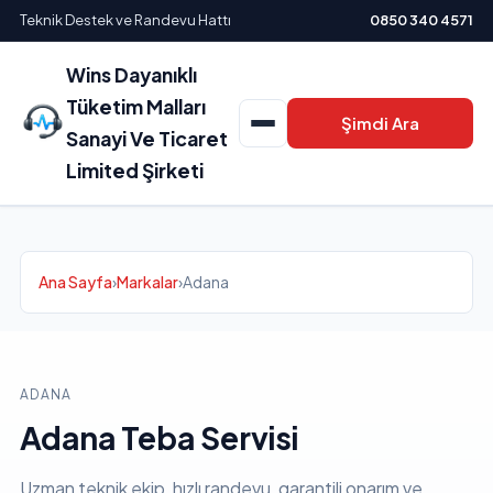
Teknik Destek ve Randevu Hattı
0850 340 4571
Wins Dayanıklı
Tüketim Malları
Şimdi Ara
Sanayi Ve Ticaret
Limited Şirketi
Ana Sayfa
›
Markalar
›
Adana
ADANA
Adana Teba Servisi
Uzman teknik ekip, hızlı randevu, garantili onarım ve