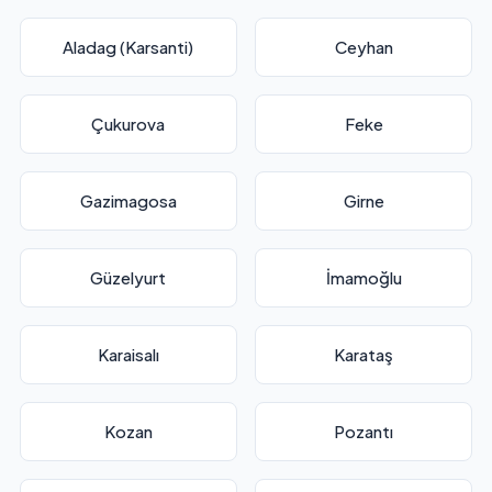
Aladag (Karsanti)
Ceyhan
Çukurova
Feke
Gazimagosa
Girne
Güzelyurt
İmamoğlu
Karaisalı
Karataş
Kozan
Pozantı