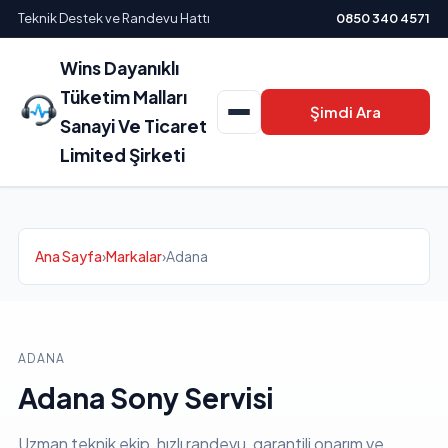
Teknik Destek ve Randevu Hattı
0850 340 4571
Wins Dayanıklı
Tüketim Malları
Şimdi Ara
Sanayi Ve Ticaret
Limited Şirketi
Ana Sayfa
›
Markalar
›
Adana
ADANA
Adana Sony Servisi
Uzman teknik ekip, hızlı randevu, garantili onarım ve