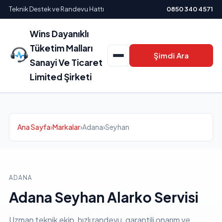
Teknik Destek ve Randevu Hattı
0850 340 4571
Wins Dayanıklı
Tüketim Malları
Şimdi Ara
Sanayi Ve Ticaret
Limited Şirketi
Ana Sayfa
›
Markalar
›
Adana
›
Seyhan
ADANA
Adana Seyhan Alarko Servisi
Uzman teknik ekip, hızlı randevu, garantili onarım ve