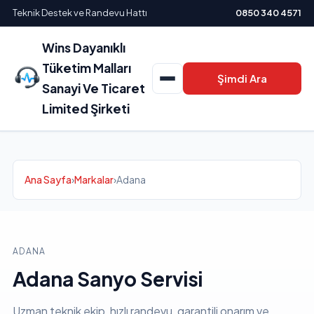
Teknik Destek ve Randevu Hattı
0850 340 4571
Wins Dayanıklı
Tüketim Malları
Şimdi Ara
Sanayi Ve Ticaret
Limited Şirketi
Ana Sayfa
›
Markalar
›
Adana
ADANA
Adana Sanyo Servisi
Uzman teknik ekip, hızlı randevu, garantili onarım ve