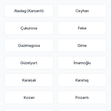
Aladag (Karsanti)
Ceyhan
Çukurova
Feke
Gazimagosa
Girne
Güzelyurt
İmamoğlu
Karaisalı
Karataş
Kozan
Pozantı