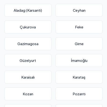
Aladag (Karsanti)
Ceyhan
Çukurova
Feke
Gazimagosa
Girne
Güzelyurt
İmamoğlu
Karaisalı
Karataş
Kozan
Pozantı