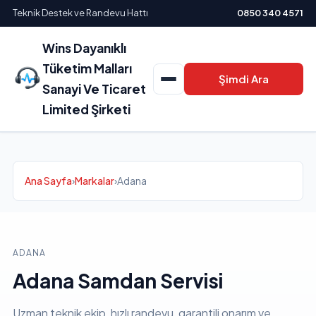
Teknik Destek ve Randevu Hattı
0850 340 4571
Wins Dayanıklı
Tüketim Malları
Şimdi Ara
Sanayi Ve Ticaret
Limited Şirketi
Ana Sayfa
›
Markalar
›
Adana
ADANA
Adana Samdan Servisi
Uzman teknik ekip, hızlı randevu, garantili onarım ve