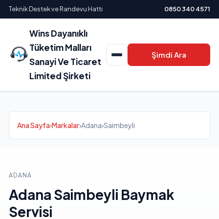
Teknik Destek ve Randevu Hattı
0850 340 4571
Wins Dayanıklı
Tüketim Malları
Şimdi Ara
Sanayi Ve Ticaret
Limited Şirketi
Ana Sayfa
›
Markalar
›
Adana
›
Saimbeyli
ADANA
Adana Saimbeyli Baymak
Servisi