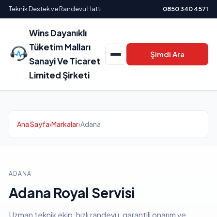
Teknik Destek ve Randevu Hattı
0850 340 4571
Wins Dayanıklı
Tüketim Malları
Şimdi Ara
Sanayi Ve Ticaret
Limited Şirketi
Ana Sayfa
›
Markalar
›
Adana
ADANA
Adana Royal Servisi
Uzman teknik ekip, hızlı randevu, garantili onarım ve