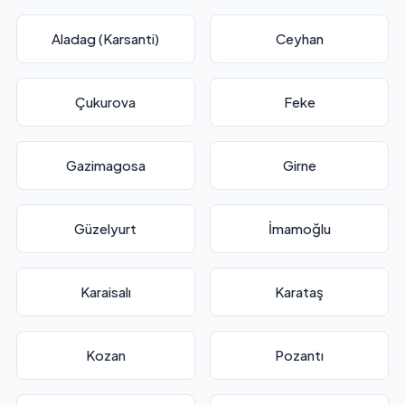
Aladag (Karsanti)
Ceyhan
Çukurova
Feke
Gazimagosa
Girne
Güzelyurt
İmamoğlu
Karaisalı
Karataş
Kozan
Pozantı