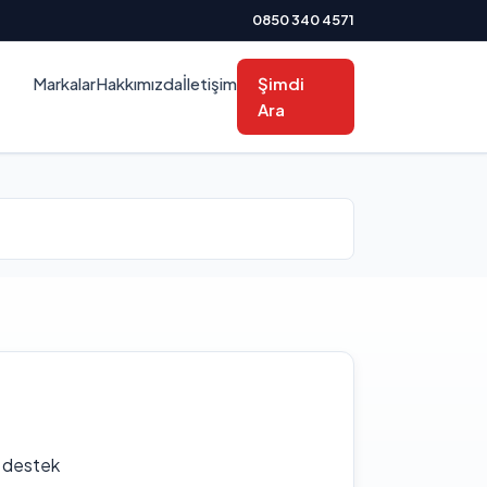
0850 340 4571
Markalar
Hakkımızda
İletişim
Şimdi
Ara
f destek