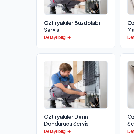
Oztiryakiler Buzdolabı
Oz
Servisi
Ma
Detaylı bilgi →
Det
Oztiryakiler Derin
Oz
Dondurucu Servisi
Se
Detaylı bilgi →
Det