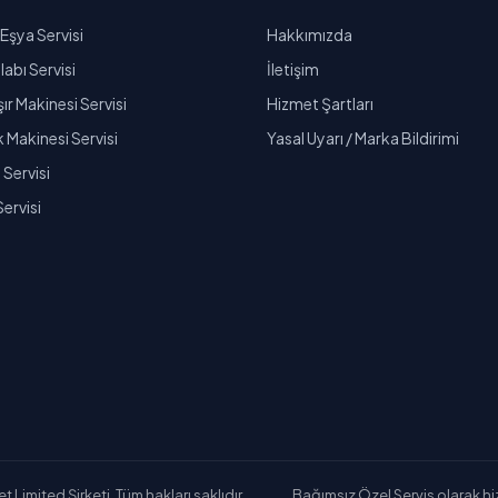
Eşya Servisi
Hakkımızda
abı Servisi
İletişim
r Makinesi Servisi
Hizmet Şartları
k Makinesi Servisi
Yasal Uyarı / Marka Bildirimi
Servisi
Servisi
Limited Şirketi. Tüm hakları saklıdır.
Bağımsız Özel Servis olarak hizm