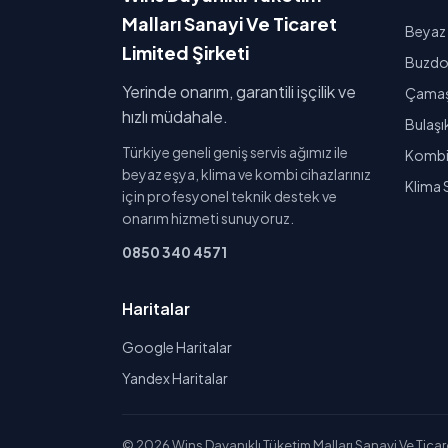
Malları Sanayi Ve Ticaret
Beyaz 
Limited Şirketi
Buzdol
Yerinde onarım, garantili işçilik ve
Çamaşı
hızlı müdahale.
Bulaşı
Türkiye geneli geniş servis ağımız ile
Kombi 
beyaz eşya, klima ve kombi cihazlarınız
Klima 
için profesyonel teknik destek ve
onarım hizmeti sunuyoruz.
0850 340 4571
Haritalar
Google Haritalar
Yandex Haritalar
© 2026 Wins Dayanıklı Tüketim Malları Sanayi Ve Ticaret 