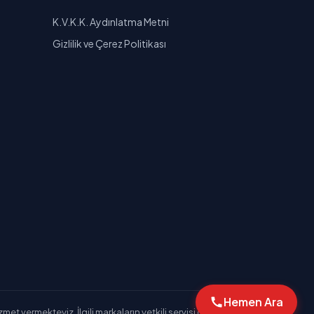
K.V.K.K. Aydınlatma Metni
Gizlilik ve Çerez Politikası
Hemen Ara
et vermekteyiz. İlgili markaların yetkili servisi değiliz.