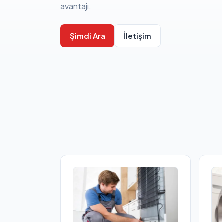
avantajı.
Şimdi Ara
İletişim