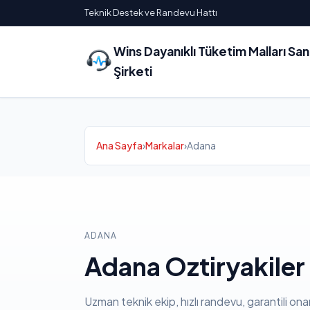
Teknik Destek ve Randevu Hattı
Wins Dayanıklı Tüketim Malları Sa
Şirketi
Ana Sayfa
›
Markalar
›
Adana
ADANA
Adana Oztiryakiler 
Uzman teknik ekip, hızlı randevu, garantili ona