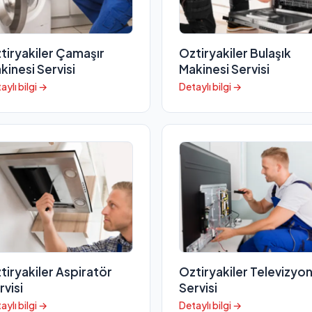
tiryakiler Çamaşır
Oztiryakiler Bulaşık
kinesi Servisi
Makinesi Servisi
aylı bilgi →
Detaylı bilgi →
tiryakiler Aspiratör
Oztiryakiler Televizyo
rvisi
Servisi
aylı bilgi →
Detaylı bilgi →