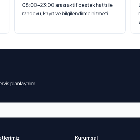
08:00–23:00 arası aktif destek hattı ile
randevu, kayıt ve bilgilendirme hizmeti.
rvis planlayalım.
tlerimiz
Kurumsal