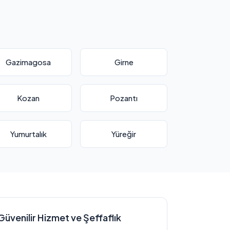
Gazimagosa
Girne
Kozan
Pozantı
Yumurtalık
Yüreğir
Güvenilir Hizmet ve Şeffaflık