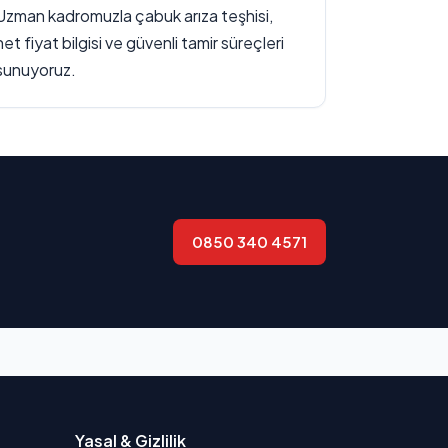
Uzman kadromuzla çabuk arıza teşhisi,
net fiyat bilgisi ve güvenli tamir süreçleri
sunuyoruz.
0850 340 4571
Yasal & Gizlilik