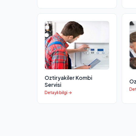
Oztiryakiler Kombi
Oz
Servisi
Det
Detaylı bilgi →