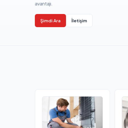
avantajı.
Şimdi Ara
İletişim