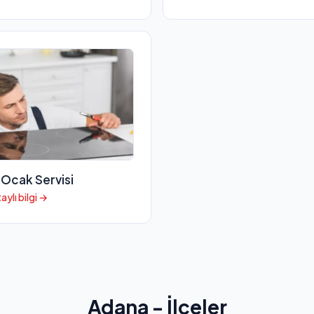
 Ocak Servisi
aylı bilgi →
Adana - İlçeler