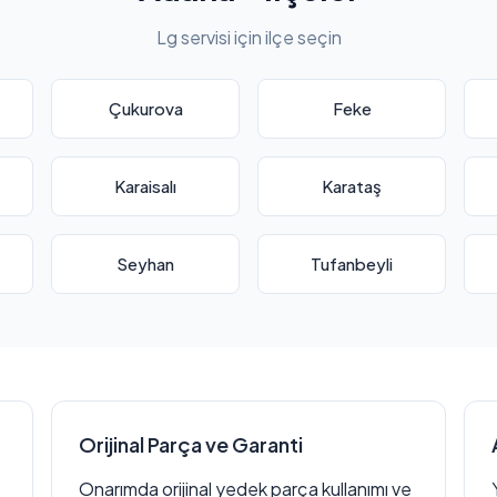
Lg servisi için ilçe seçin
Çukurova
Feke
Karaisalı
Karataş
Seyhan
Tufanbeyli
Orijinal Parça ve Garanti
Onarımda orijinal yedek parça kullanımı ve