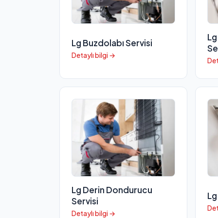
Lg
Lg Buzdolabı Servisi
Se
Detaylı bilgi →
Det
Lg Derin Dondurucu
Lg
Servisi
Det
Detaylı bilgi →