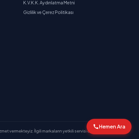
K.V.K.K. Aydınlatma Metni
Gizlilik ve Çerez Politikası
Hemen Ara
et vermekteyiz. İlgili markaların yetkili servisi değiliz.