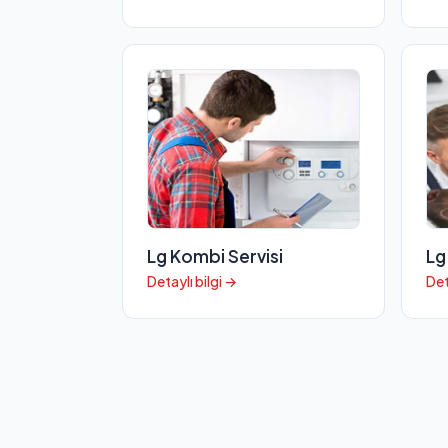
Lg Kombi Servisi
Lg
Detaylı bilgi →
Det