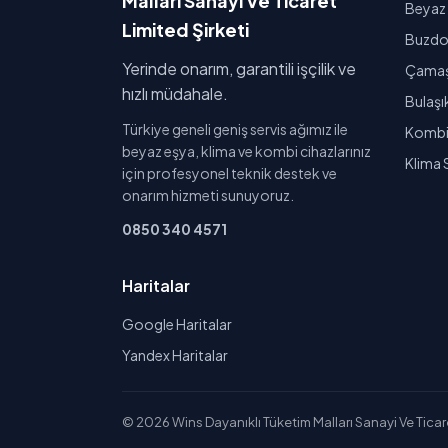
Malları Sanayi Ve Ticaret
Beyaz 
Limited Şirketi
Buzdol
Yerinde onarım, garantili işçilik ve
Çamaşı
hızlı müdahale.
Bulaşı
Türkiye geneli geniş servis ağımız ile
Kombi 
beyaz eşya, klima ve kombi cihazlarınız
Klima 
için profesyonel teknik destek ve
onarım hizmeti sunuyoruz.
0850 340 4571
Haritalar
Google Haritalar
Yandex Haritalar
© 2026 Wins Dayanıklı Tüketim Malları Sanayi Ve Ticaret 