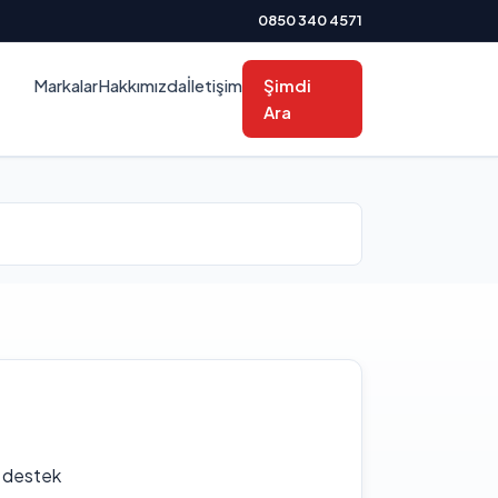
0850 340 4571
Markalar
Hakkımızda
İletişim
Şimdi
Ara
f destek