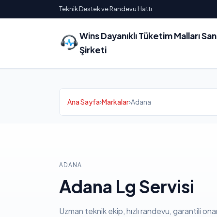
Teknik Destek ve Randevu Hattı
Wins Dayanıklı Tüketim Malları Sa
Şirketi
Ana Sayfa
›
Markalar
›
Adana
ADANA
Adana Lg Servisi
Uzman teknik ekip, hızlı randevu, garantili ona