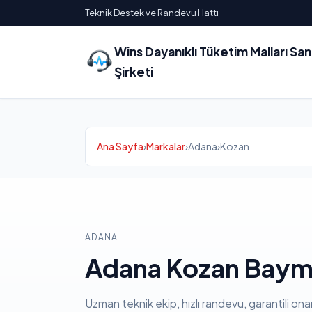
Teknik Destek ve Randevu Hattı
Wins Dayanıklı Tüketim Malları Sa
Şirketi
Ana Sayfa
›
Markalar
›
Adana
›
Kozan
ADANA
Adana Kozan Bayma
Uzman teknik ekip, hızlı randevu, garantili ona