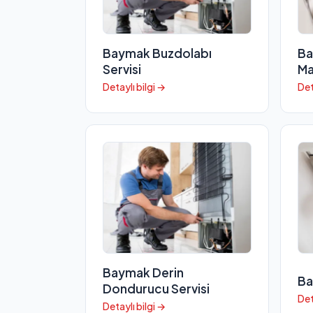
Baymak Buzdolabı
Ba
Servisi
Ma
Detaylı bilgi →
Det
Baymak Derin
Ba
Dondurucu Servisi
Det
Detaylı bilgi →