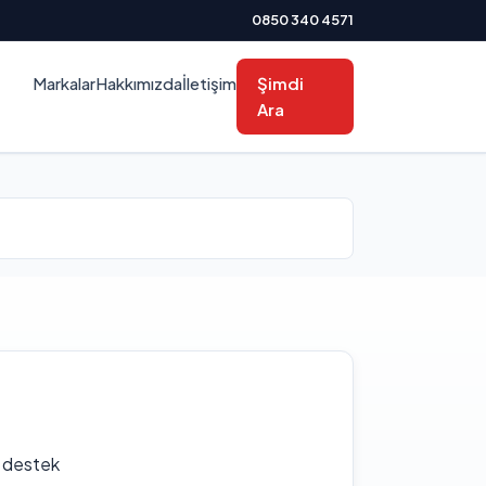
0850 340 4571
Markalar
Hakkımızda
İletişim
Şimdi
Ara
f destek