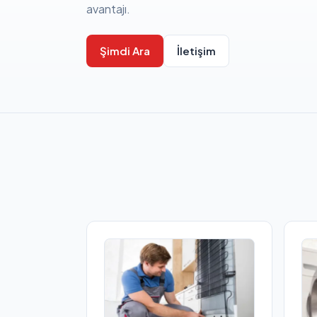
avantajı.
Şimdi Ara
İletişim