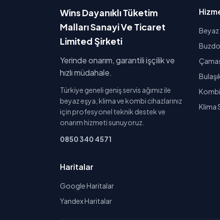
Hizme
Wins Dayanıklı Tüketim
Malları Sanayi Ve Ticaret
Beyaz 
Limited Şirketi
Buzdol
Yerinde onarım, garantili işçilik ve
Çamaşı
hızlı müdahale.
Bulaşı
Türkiye geneli geniş servis ağımız ile
Kombi 
beyaz eşya, klima ve kombi cihazlarınız
Klima 
için profesyonel teknik destek ve
onarım hizmeti sunuyoruz.
0850 340 4571
Haritalar
Google Haritalar
Yandex Haritalar