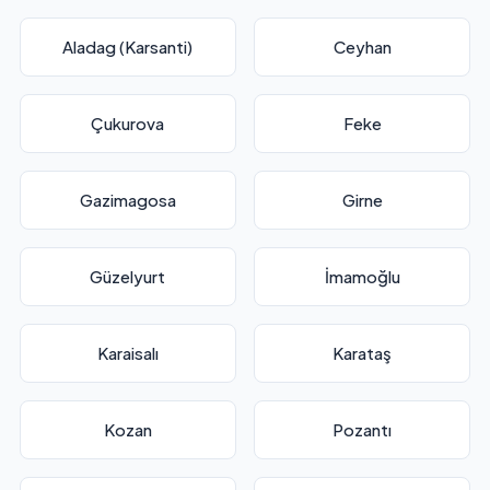
Aladag (Karsanti)
Ceyhan
Çukurova
Feke
Gazimagosa
Girne
Güzelyurt
İmamoğlu
Karaisalı
Karataş
Kozan
Pozantı