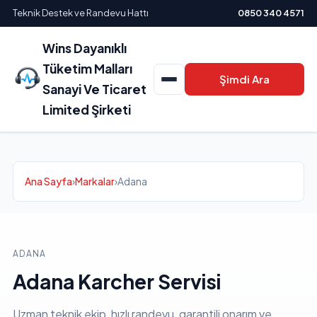
Teknik Destek ve Randevu Hattı
0850 340 4571
Wins Dayanıklı
Tüketim Malları
Şimdi Ara
Sanayi Ve Ticaret
Limited Şirketi
Ana Sayfa
›
Markalar
›
Adana
ADANA
Adana Karcher Servisi
Uzman teknik ekip, hızlı randevu, garantili onarım ve