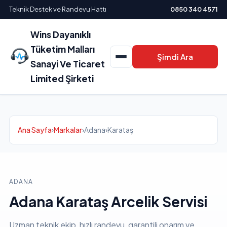
Teknik Destek ve Randevu Hattı
0850 340 4571
Wins Dayanıklı
Tüketim Malları
Şimdi Ara
Sanayi Ve Ticaret
Limited Şirketi
Ana Sayfa
›
Markalar
›
Adana
›
Karataş
ADANA
Adana Karataş Arcelik Servisi
Uzman teknik ekip, hızlı randevu, garantili onarım ve