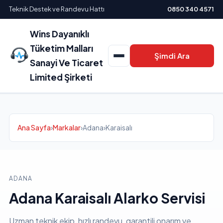
Teknik Destek ve Randevu Hattı
0850 340 4571
Wins Dayanıklı
Tüketim Malları
Şimdi Ara
Sanayi Ve Ticaret
Limited Şirketi
Ana Sayfa
›
Markalar
›
Adana
›
Karaisalı
ADANA
Adana Karaisalı Alarko Servisi
Uzman teknik ekip, hızlı randevu, garantili onarım ve