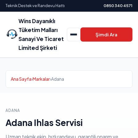
Teknik Destek ve Randevu Hattı
0850 340 4571
Wins Dayanıklı
Tüketim Malları
Şimdi Ara
Sanayi Ve Ticaret
Limited Şirketi
Ana Sayfa
›
Markalar
›
Adana
ADANA
Adana Ihlas Servisi
Uzman teknik ekip, hızlı randevu, garantili onarım ve