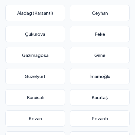
Aladag (Karsanti)
Ceyhan
Çukurova
Feke
Gazimagosa
Girne
Güzelyurt
İmamoğlu
Karaisalı
Karataş
Kozan
Pozantı