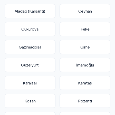
Aladag (Karsanti)
Ceyhan
Çukurova
Feke
Gazimagosa
Girne
Güzelyurt
İmamoğlu
Karaisalı
Karataş
Kozan
Pozantı