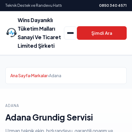
Teknik Destek ve Randevu Hattı
0850 340 4571
Wins Dayanıklı
Tüketim Malları
Şimdi Ara
Sanayi Ve Ticaret
Limited Şirketi
Ana Sayfa
›
Markalar
›
Adana
ADANA
Adana Grundig Servisi
Uzman teknik ekip, hızlı randevu, garantili onarım ve