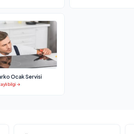
arko Ocak Servisi
aylı bilgi →