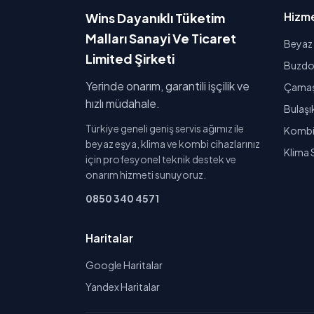
Hizme
Wins Dayanıklı Tüketim
Malları Sanayi Ve Ticaret
Beyaz 
Limited Şirketi
Buzdol
Yerinde onarım, garantili işçilik ve
Çamaşı
hızlı müdahale.
Bulaşı
Türkiye geneli geniş servis ağımız ile
Kombi 
beyaz eşya, klima ve kombi cihazlarınız
Klima 
için profesyonel teknik destek ve
onarım hizmeti sunuyoruz.
0850 340 4571
Haritalar
Google Haritalar
Yandex Haritalar