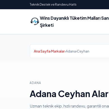
Teknik Destek ve Randevu Hattı
Wins Dayanıklı Tüketim Malları Sa
Şirketi
Ana Sayfa
›
Markalar
›
Adana
›
Ceyhan
ADANA
Adana Ceyhan Alark
Uzman teknik ekip, hızlı randevu, garantili ona