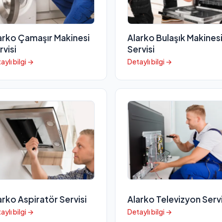
arko Çamaşır Makinesi
Alarko Bulaşık Makines
rvisi
Servisi
aylı bilgi →
Detaylı bilgi →
arko Aspiratör Servisi
Alarko Televizyon Servi
aylı bilgi →
Detaylı bilgi →