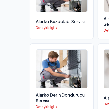
Al
Alarko Buzdolabı Servisi
Se
Detaylı bilgi →
Det
Alarko Derin Dondurucu
Al
Servisi
Det
Detaylı bilgi →