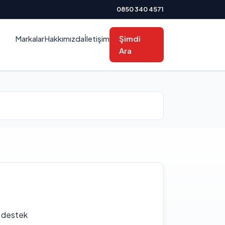
0850 340 4571
Markalar
Hakkımızda
İletişim
Şimdi
Ara
f destek