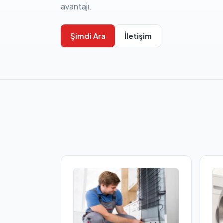
avantajı.
Şimdi Ara
İletişim