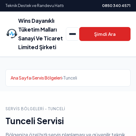
Teknik Destek ve Randevu Hattı
0850 340 4571
Wins Dayanıklı
Tüketim Malları
Şimdi Ara
Sanayi Ve Ticaret
Limited Şirketi
Ana Sayfa
›
Servis Bölgeleri
›
Tunceli
SERVIS BÖLGELERI - TUNCELI
Tunceli Servisi
Bölgenize özel hızlı servis planlaması ve güvenilir teknik