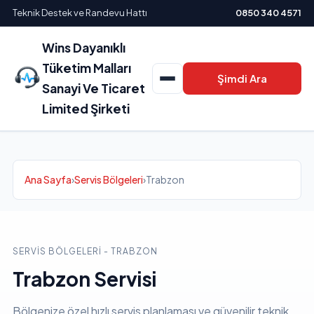
Teknik Destek ve Randevu Hattı
0850 340 4571
Wins Dayanıklı
Tüketim Malları
Şimdi Ara
Sanayi Ve Ticaret
Limited Şirketi
Ana Sayfa
›
Servis Bölgeleri
›
Trabzon
SERVIS BÖLGELERI - TRABZON
Trabzon Servisi
Bölgenize özel hızlı servis planlaması ve güvenilir teknik