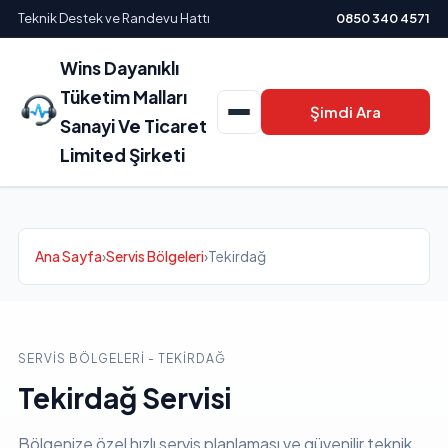
Teknik Destek ve Randevu Hattı
0850 340 4571
Wins Dayanıklı
Tüketim Malları
Şimdi Ara
Sanayi Ve Ticaret
Limited Şirketi
Ana Sayfa
›
Servis Bölgeleri
›
Tekirdağ
SERVIS BÖLGELERI - TEKIRDAĞ
Tekirdağ Servisi
Bölgenize özel hızlı servis planlaması ve güvenilir teknik