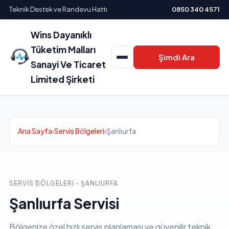
Teknik Destek ve Randevu Hattı
0850 340 4571
Wins Dayanıklı
Tüketim Malları
Şimdi Ara
Sanayi Ve Ticaret
Limited Şirketi
Ana Sayfa
›
Servis Bölgeleri
›
Şanlıurfa
SERVIS BÖLGELERI - ŞANLIURFA
Şanlıurfa Servisi
Bölgenize özel hızlı servis planlaması ve güvenilir teknik