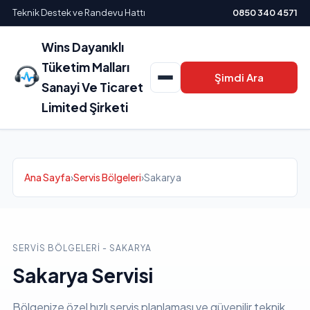
Teknik Destek ve Randevu Hattı
0850 340 4571
Wins Dayanıklı
Tüketim Malları
Şimdi Ara
Sanayi Ve Ticaret
Limited Şirketi
Ana Sayfa
›
Servis Bölgeleri
›
Sakarya
SERVIS BÖLGELERI - SAKARYA
Sakarya Servisi
Bölgenize özel hızlı servis planlaması ve güvenilir teknik