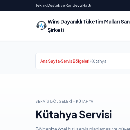
Teknik Destek ve Randevu Hattı
Wins Dayanıklı Tüketim Malları Sa
Şirketi
Ana Sayfa
›
Servis Bölgeleri
›
Kütahya
SERVIS BÖLGELERI - KÜTAHYA
Kütahya Servisi
Bölgenize özel hızlı servis planlaması ve güven