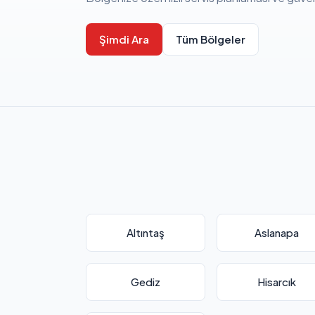
Şimdi Ara
Tüm Bölgeler
Altıntaş
Aslanapa
Gediz
Hisarcık