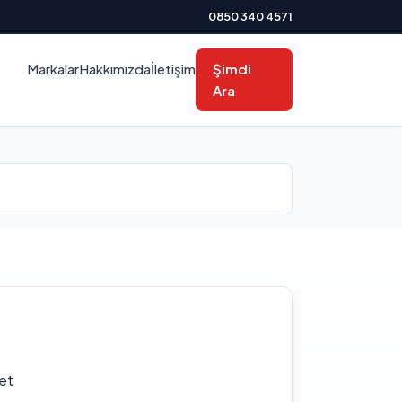
0850 340 4571
Markalar
Hakkımızda
İletişim
Şimdi
Ara
et