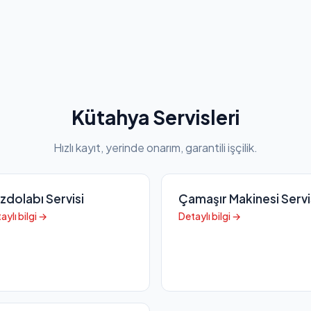
Kütahya Servisleri
Hızlı kayıt, yerinde onarım, garantili işçilik.
zdolabı Servisi
Çamaşır Makinesi Servi
aylı bilgi →
Detaylı bilgi →