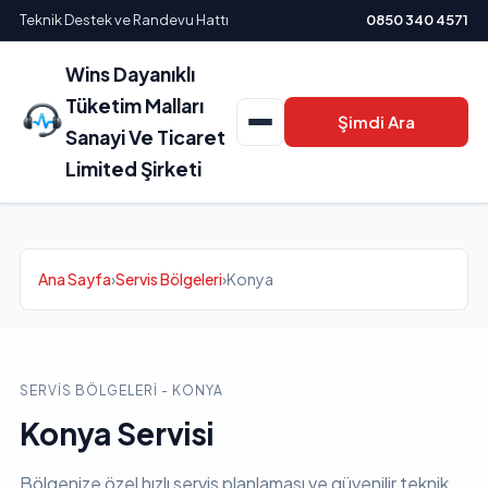
Teknik Destek ve Randevu Hattı
0850 340 4571
Wins Dayanıklı
Tüketim Malları
Şimdi Ara
Sanayi Ve Ticaret
Limited Şirketi
Ana Sayfa
›
Servis Bölgeleri
›
Konya
SERVIS BÖLGELERI - KONYA
Konya Servisi
Bölgenize özel hızlı servis planlaması ve güvenilir teknik