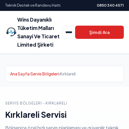
Teknik Destek ve Randevu Hattı
0850 340 4571
Wins Dayanıklı
Tüketim Malları
Şimdi Ara
Sanayi Ve Ticaret
Limited Şirketi
Ana Sayfa
›
Servis Bölgeleri
›
Kırklareli
SERVIS BÖLGELERI - KIRKLARELI
Kırklareli Servisi
Bölgenize özel hızlı servis planlaması ve güvenilir teknik