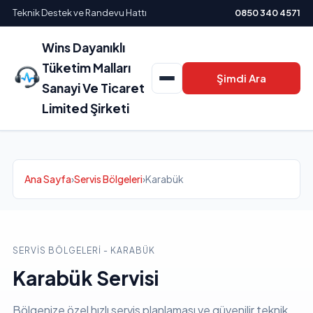
Teknik Destek ve Randevu Hattı
0850 340 4571
Wins Dayanıklı
Tüketim Malları
Şimdi Ara
Sanayi Ve Ticaret
Limited Şirketi
Ana Sayfa
›
Servis Bölgeleri
›
Karabük
SERVIS BÖLGELERI - KARABÜK
Karabük Servisi
Bölgenize özel hızlı servis planlaması ve güvenilir teknik