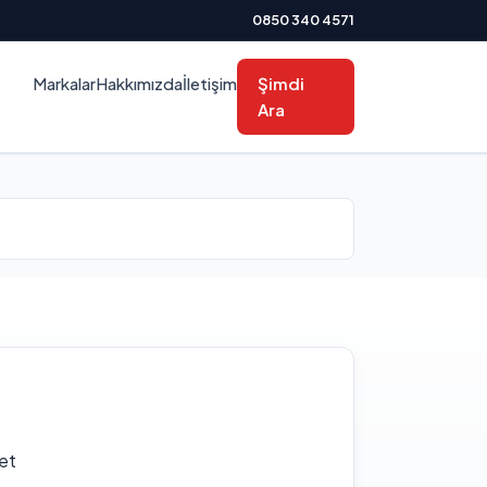
0850 340 4571
Markalar
Hakkımızda
İletişim
Şimdi
Ara
et