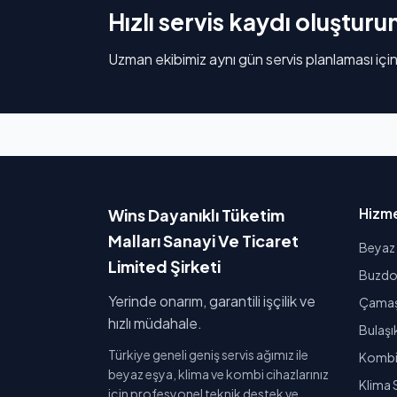
Hızlı servis kaydı oluşturu
Uzman ekibimiz aynı gün servis planlaması için
Hizme
Wins Dayanıklı Tüketim
Malları Sanayi Ve Ticaret
Beyaz 
Limited Şirketi
Buzdol
Yerinde onarım, garantili işçilik ve
Çamaşı
hızlı müdahale.
Bulaşı
Türkiye geneli geniş servis ağımız ile
Kombi 
beyaz eşya, klima ve kombi cihazlarınız
Klima 
için profesyonel teknik destek ve