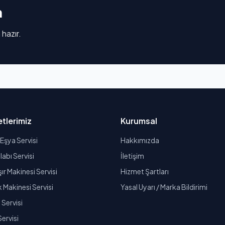
n
 hazır.
tlerimiz
Kurumsal
Eşya Servisi
Hakkımızda
abı Servisi
İletişim
r Makinesi Servisi
Hizmet Şartları
k Makinesi Servisi
Yasal Uyarı / Marka Bildirimi
Servisi
Servisi