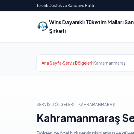
Teknik Destek ve Randevu Hattı
Wins Dayanıklı Tüketim Malları Sa
Şirketi
Ana Sayfa
›
Servis Bölgeleri
›
Kahramanmaraş
SERVIS BÖLGELERI - KAHRAMANMARAŞ
Kahramanmaraş Ser
Bölgenize özel hızlı servis planlaması ve güven