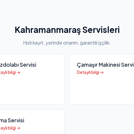
Kahramanmaraş Servisleri
Hızlı kayıt, yerinde onarım, garantili işçilik.
zdolabı Servisi
Çamaşır Makinesi Servi
aylı bilgi →
Detaylı bilgi →
ima Servisi
aylı bilgi →