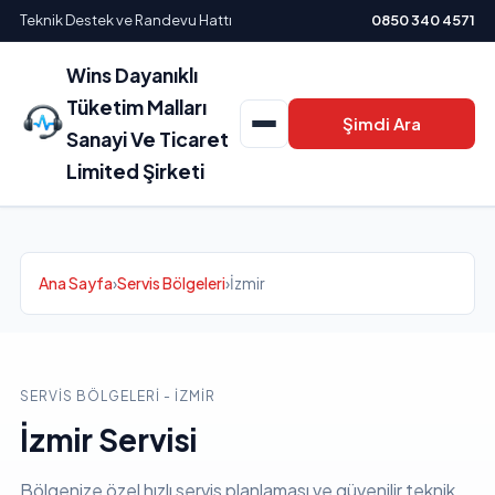
Teknik Destek ve Randevu Hattı
0850 340 4571
Wins Dayanıklı
Tüketim Malları
Şimdi Ara
Sanayi Ve Ticaret
Limited Şirketi
Ana Sayfa
›
Servis Bölgeleri
›
İzmir
SERVIS BÖLGELERI - İZMIR
İzmir Servisi
Bölgenize özel hızlı servis planlaması ve güvenilir teknik