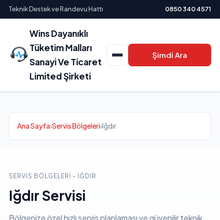
Teknik Destek ve Randevu Hattı
0850 340 4571
Wins Dayanıklı
Tüketim Malları
Şimdi Ara
Sanayi Ve Ticaret
Limited Şirketi
Ana Sayfa
›
Servis Bölgeleri
›
Iğdır
SERVIS BÖLGELERI - IĞDIR
Iğdır Servisi
Bölgenize özel hızlı servis planlaması ve güvenilir teknik