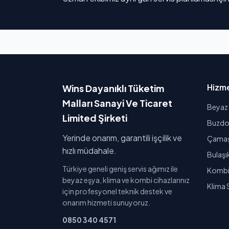
Hizme
Wins Dayanıklı Tüketim
Malları Sanayi Ve Ticaret
Beyaz 
Limited Şirketi
Buzdol
Yerinde onarım, garantili işçilik ve
Çamaşı
hızlı müdahale.
Bulaşı
Türkiye geneli geniş servis ağımız ile
Kombi 
beyaz eşya, klima ve kombi cihazlarınız
Klima 
için profesyonel teknik destek ve
onarım hizmeti sunuyoruz.
0850 340 4571