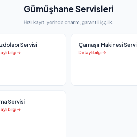
Gümüşhane Servisleri
Hızlı kayıt, yerinde onarım, garantili işçilik.
zdolabı Servisi
Çamaşır Makinesi Servi
aylı bilgi →
Detaylı bilgi →
ima Servisi
aylı bilgi →