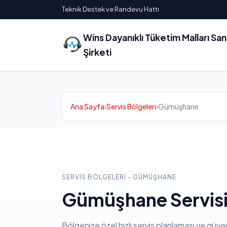
Teknik Destek ve Randevu Hattı
Wins Dayanıklı Tüketim Malları Sa
Şirketi
Ana Sayfa
›
Servis Bölgeleri
›
Gümüşhane
SERVIS BÖLGELERI - GÜMÜŞHANE
Gümüşhane Servis
Bölgenize özel hızlı servis planlaması ve güven