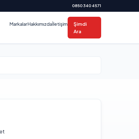
0850 340 4571
Markalar
Hakkımızda
İletişim
Şimdi
Ara
et