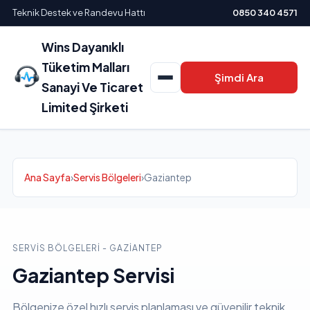
Teknik Destek ve Randevu Hattı
0850 340 4571
Wins Dayanıklı
Tüketim Malları
Şimdi Ara
Sanayi Ve Ticaret
Limited Şirketi
Ana Sayfa
›
Servis Bölgeleri
›
Gaziantep
SERVIS BÖLGELERI - GAZIANTEP
Gaziantep Servisi
Bölgenize özel hızlı servis planlaması ve güvenilir teknik