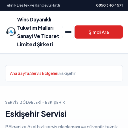
Teknik Destek ve Randevu Hattı
0850 340 4571
Wins Dayanıklı
Tüketim Malları
Şimdi Ara
Sanayi Ve Ticaret
Limited Şirketi
Ana Sayfa
›
Servis Bölgeleri
›
Eskişehir
SERVIS BÖLGELERI - ESKIŞEHIR
Eskişehir Servisi
Bölgenize özel hızlı servis planlaması ve güvenilir teknik