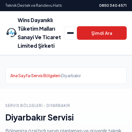
Teknik Destek ve Randevu Hattı
0850 340 4571
Wins Dayanıklı
Tüketim Malları
Şimdi Ara
Sanayi Ve Ticaret
Limited Şirketi
Ana Sayfa
›
Servis Bölgeleri
›
Diyarbakır
SERVIS BÖLGELERI - DIYARBAKIR
Diyarbakır Servisi
Bölgenize özel hızlı servis planlaması ve güvenilir teknik